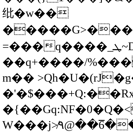
纰�w��
�����G>���q�
=���q����_ܛ~DX�ӹ}z��
��q+����/%���
m�� >Qh�U�(rJ
�'�$���+Q:��Rx
�{��Gq:NF�0�Q�
W���j≯٩@��6�̅�$���56Ȩ�O�Y+MJ