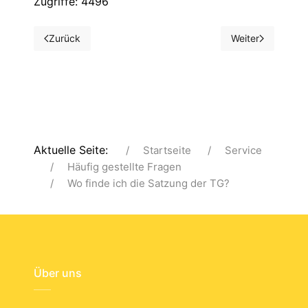
Zugriffe: 4496
Zurück
Weiter
Vorheriger Beitrag: Welches Sportangebot bietet die TG?
Nächster Beitrag
Aktuelle Seite:
Startseite
Service
Häufig gestellte Fragen
Wo finde ich die Satzung der TG?
Über uns