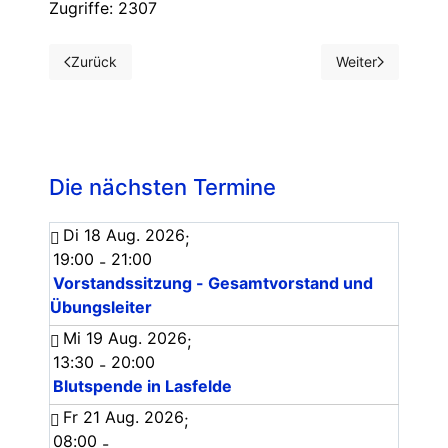
Zugriffe: 2307
Zurück
Weiter
Vorheriger Beitrag: Noch mehr Bilder vom Kinderfasching 
Nächster Beitrag
Die nächsten Termine
Di 18 Aug. 2026
;
19:00
21:00
-
Vorstandssitzung - Gesamtvorstand und
Übungsleiter
Mi 19 Aug. 2026
;
13:30
20:00
-
Blutspende in Lasfelde
Fr 21 Aug. 2026
;
08:00
-