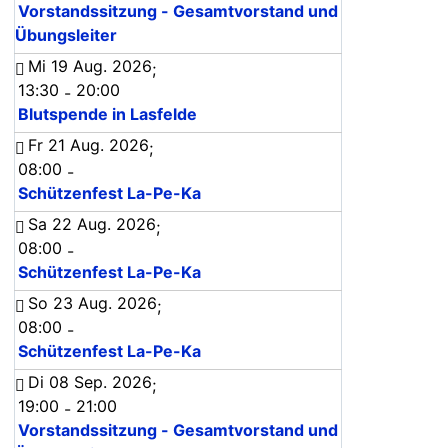
Vorstandssitzung - Gesamtvorstand und
Übungsleiter
Mi 19 Aug. 2026
;
13:30
20:00
-
Blutspende in Lasfelde
Fr 21 Aug. 2026
;
08:00
-
Schützenfest La-Pe-Ka
Sa 22 Aug. 2026
;
08:00
-
Schützenfest La-Pe-Ka
So 23 Aug. 2026
;
08:00
-
Schützenfest La-Pe-Ka
Di 08 Sep. 2026
;
19:00
21:00
-
Vorstandssitzung - Gesamtvorstand und
: Felix Irmer übernimmt unsere Präsens auf Social Media