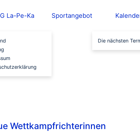
G La-Pe-Ka
Sportangebot
Kalende
and
Die nächsten Ter
ng
ssum
schutzerklärung
ue Wettkampfrichterinnen