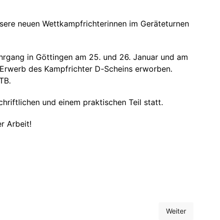
ere neuen Wettkampfrichterinnen im Geräteturnen
hrgang in Göttingen am 25. und 26. Januar und am
m Erwerb des Kampfrichter D-Scheins erworben.
TB.
riftlichen und einem praktischen Teil statt.
r Arbeit!
Weiter
 Torfhaus verbracht
Nächster Beitrag