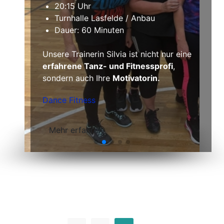
Leistungsturnen weiblich ab 6 Jahre
wieder bestes Wanderwetter vorbestellt
20:15 Uhr
und so konnte sich die 22-köpfige
Wirbelsäulengymnastik
Turnhalle Lasfelde / Anbau
Wandergruppe auf eine Höhenwanderung
REHA-Sport
rund um Buntenbock freuen.
Dauer: 60 Minuten
Herzlichen Dank dafür.
Werner Bohnen bleibt uns auch im
Mehr erfahren
Ruhestand erhalten
Unsere Trainerin Silvia ist nicht nur eine
Wagen zum Schützenfest 2026
erfahrene Tanz- und Fitnessprofi
,
sondern auch Ihre
Motivatorin.
Mehr erfahren
Mehr erfahren
Dance Fitness
Mehr erfahren